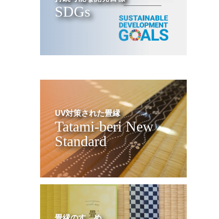
SDGs
UV対策された畳縁
Tatami-beri New
Standard
畳縁のすゝめ