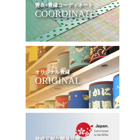
畳表×畳縁コーディネート
COORDINATE
オリジナル畳縁
ORIGINAL
持続可能な開発目標