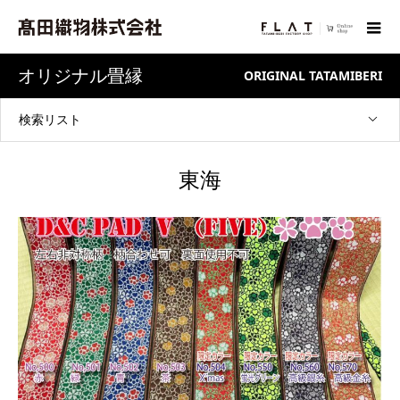
オリジナル畳縁
ORIGINAL TATAMIBERI
検索リスト
東海