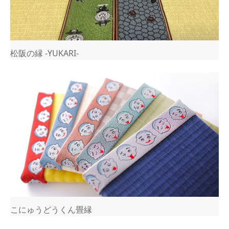
松阪の縁 -YUKARI-
こにゅうどうくん畳縁