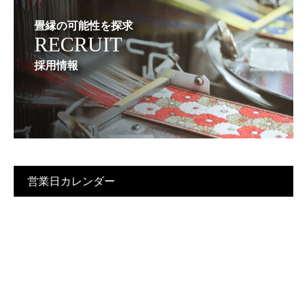
畳縁の可能性を探求
RECRUIT
採用情報
営業日カレンダー