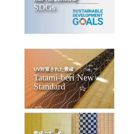
SDGs
UV対策された畳縁
Tatami-beri New
Standard
畳縁のすゝめ