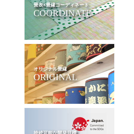
畳表×畳縁コーディネート
COORDINATE
オリジナル畳縁
ORIGINAL
持続可能な開発目標