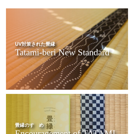
UV対策された畳縁
Tatami-beri New Standard
畳縁のすゝめ
Encouragement of TATAMI-