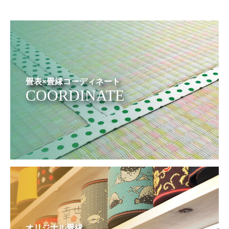
畳表×畳縁コーディネート
COORDINATE
オリジナル畳縁