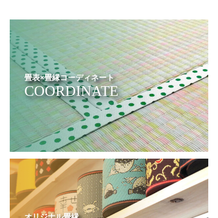
畳表×畳縁コーディネート
COORDINATE
オリジナル畳縁