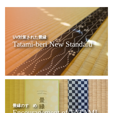
UV対策された畳縁
Tatami-beri New Standard
畳縁のすゝめ
Encouragement of TATAMI-