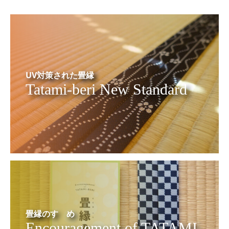
UV対策された畳縁
Tatami-beri New Standard
畳縁のすゝめ
Encouragement of TATAMI-