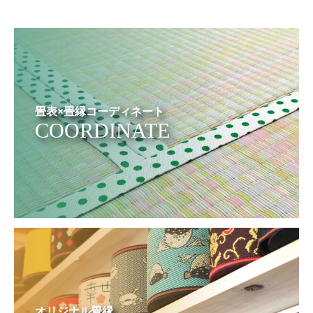
畳表×畳縁コーディネート
COORDINATE
オリジナル畳縁