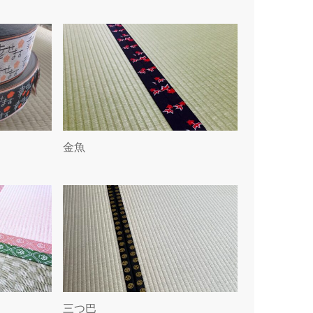
金魚
三つ巴