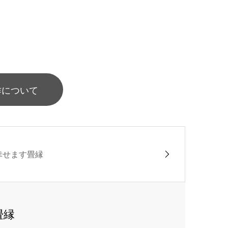
作について
幸せます畳縁
畳縁