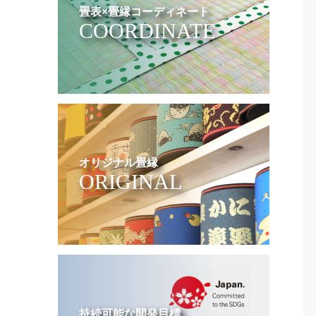
畳表×畳縁コーディネート
COORDINATE
オリジナル畳縁
ORIGINAL
持続可能な開発目標