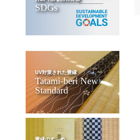
SDGs
UV対策された畳縁
Tatami-beri New
Standard
畳縁のすゝめ