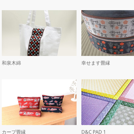
和泉木綿
幸せます畳縁
カープ畳縁
D&C PAD 1